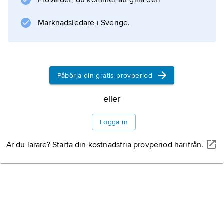
Prova det, du kommer att gilla det!
övrigt förde Jürgensen ett äventyrligt liv som
kapare, spion, spelare med mera. 1827
Marknadsledare i Sverige.
deporterades han från Storbritannien till
Tasmanien,
Påbörja din gratis provperiod
Information om artikeln
eller
Logga in
Är du lärare? Starta din kostnadsfria provperiod härifrån.