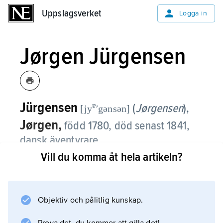
Uppslagsverket
Uppslagsverket
Logga in
Jørgen Jürgensen
Jürgensen
ɐ
(
Jørgensen
),
[jy
ʹgənsən]
Jørgen,
född 1780, död senast 1841,
dansk äventyrare.
Vill du komma åt hela artikeln?
Jørgen Jürgensen grep 1809 makten på
Island i avsikt att öppna landet för brittisk
handel under kriget mellan Storbritannien och
Objektiv och pålitlig kunskap.
Danmark men avsattes efter knappt två
månader av en brittisk örlogskapten. Även i