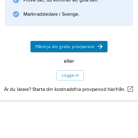
Prova det, du kommer att gilla det!
sekreterare för den revolutionära junta som
förklarade Paraguay självständigt 1811. Han
Marknadsledare i Sverige.
utnämndes till diktator 1814, på livstid från
1816. Rodríguez de Francia var upplyst och
intellektuellt begåvad, utövade ett despotiskt
styre och bedrev en isolationistisk politik.
Påbörja din gratis provperiod
eller
Logga in
Information om artikeln
Är du lärare? Starta din kostnadsfria provperiod härifrån.