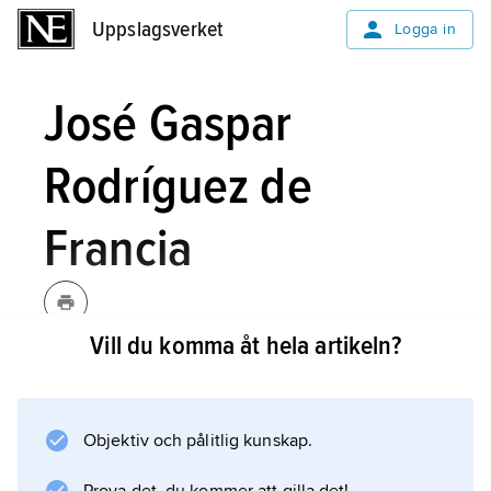
Uppslagsverket
Uppslagsverket
Logga in
José Gaspar
Rodríguez de
Francia
Vill du komma åt hela artikeln?
Rodríguez de Francia
José Gaspar,
,
[r:ɔðriʹɣɛð:efraʹnsja]
1766–1840, paraguaysk diktator.
Objektiv och pålitlig kunskap.
José Gaspar Rodríguez de Francia blev