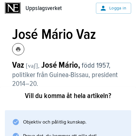
Uppslagsverket
Uppslagsverket
Logga in
José Mário Vaz
Vaz
José Mário,
född 1957,
[vaʃ],
politiker från Guinea-Bissau, president
2014–20.
Vill du komma åt hela artikeln?
José Mário Vaz, ofta kallad ”Jomav”,
representerade länge Afrikanska partiet för
självständighet åt Guinea och Kap Verde (
Partido Africano da Independência da Guiné e
Objektiv och pålitlig kunskap.
Cabo Verde