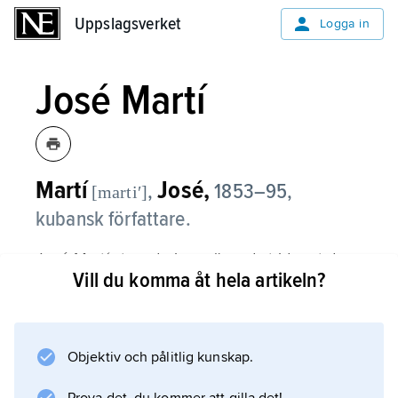
Uppslagsverket
Uppslagsverket
Logga in
José Martí
Martí
José,
,
1853–95,
[martiʹ]
kubansk författare.
José Martí stupade i en väpnad strid mot den
Vill du komma åt hela artikeln?
spanska kolonialmakten, och hans
författarskap är intimt förknippat med Kubas
självständighetskamp. Litterärt tillhör Martí
övergången mellan romantiken och den
Objektiv och pålitlig kunskap.
spanskamerikanska modernismen, vars