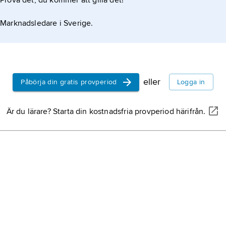
Prova det, du kommer att gilla det!
Marknadsledare i Sverige.
eller
Påbörja din gratis provperiod
Logga in
Är du lärare? Starta din kostnadsfria provperiod härifrån.