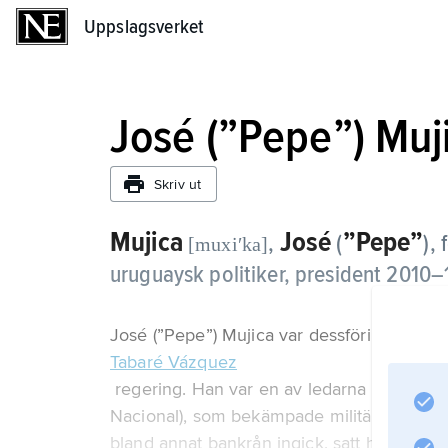
Uppslagsverket
Uppslagsverket
José (”Pepe”) Muj
Skriv ut
Mujica
José
”Pepe”
,
(
),
[muxiʹka]
uruguaysk politiker, president 2010–
José (”Pepe”) Mujica var dessförinnan sena
Tabaré Vázquez
regering. Han var en av ledarna för Tupa
Nacional), som bekämpade militärdiktaturen 
bland annat bankrån ingick, satt han fängsl