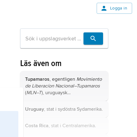
Logga in
Läs även om
Tupamaros
, egentligen
Movimiento
de Liberacíon Nacional–Tupamaros
(
MLN–T
), uruguaysk
stadsgerillarörelse, grundad 1963.
Uruguay
, stat i sydöstra Sydamerika.
Costa Rica
, stat i Centralamerika.