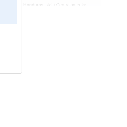
Honduras
, stat i Centralamerika.
Chile
, stat i Sydamerika.
Colombia,
stat i nordvästra
Sydamerika.
Mexiko
,
Mexico
, stat i södra
Nordamerika.
Spanien,
stat i sydvästra Europa.