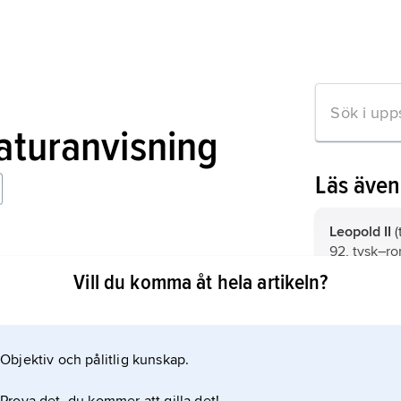
raturanvisning
Läs äve
Leopold II
(
92, tysk–ro
kung av Un
Vill du komma åt hela artikeln?
Böhmen frå
storhertig 
Maximilian 
till Frans I 
II. Joseph
)
Josef II.
från 1848, s
Objektiv och pålitlig kunskap.
mation om artikeln