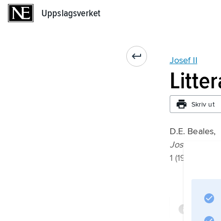
Uppslagsverket
Uppslagsverket
Josef II
Litte
Skriv ut
D.E. Beales,
Joseph II
1 (1987);
Infor