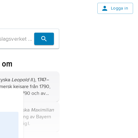
Logga in
n om
tyska
Leopold II.
), 1747–
mersk kejsare från 1790,
gern från 1790 och av
n 1791, som
Leopold I
av Toscana 1765–90, son
II Josef
(tyska
Maximilian
och Maria Teresia, bror till
, 1811–64, kung av Bayern
on till Ludvig I.