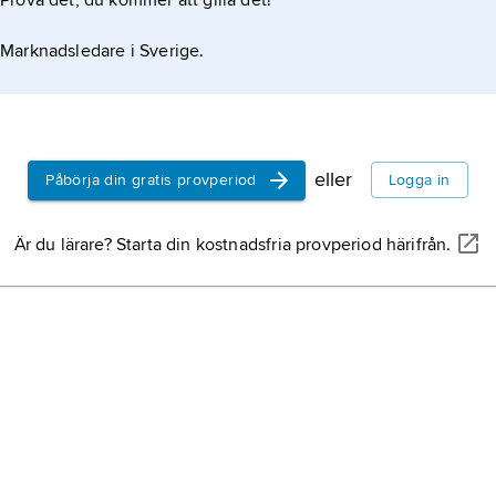
Prova det, du kommer att gilla det!
Maria Tere
född 13 ma
Marknadsledare i Sverige.
1780, ärkeh
drottning 
från 1740, 
Frans Jose
från 1745, 
född 18 aug
Stefan av L
november 19
eller
romersk kej
Påbörja din gratis provperiod
Logga in
1848–1916, 
Ungern.
Vilhelm II
(
Är du lärare? Starta din kostnadsfria provperiod härifrån.
januari 1859
kejsare oc
1918, son til
Filip II
(spa
maj 1527, d
spansk kung
tysk-romers
Isabella av 
Leopold I
(
1705, tysk–
1658, kung