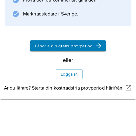
Prova det, du kommer att gilla det!
Information om artikeln
Marknadsledare i Sverige.
Påbörja din gratis provperiod
eller
Logga in
Är du lärare? Starta din kostnadsfria provperiod härifrån.