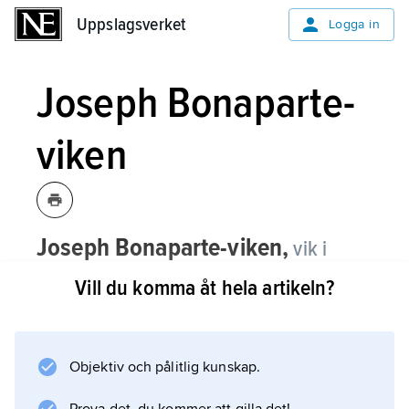
Uppslagsverket
Uppslagsverket
Logga in
Joseph Bonaparte-
viken
Joseph Bonaparte-viken,
vik i
nordvästra Australien; för belägenhet se
Vill du komma åt hela artikeln?
landskarta
Australien
.
Objektiv och pålitlig kunskap.