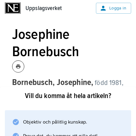
Uppslagsverket
Uppslagsverket
Logga in
Josephine
Bornebusch
Bornebusch, Josephine,
född 1981,
skådespelerska.
Vill du komma åt hela artikeln?
Josephine Bornebusch medverkade som barn
i Marie-Louise Ekmans film ”Moderna
människor” (1983). Efter roller i TV-serier som
Objektiv och pålitlig kunskap.
”Vita lögner” (1999), ”Rederiet” (1999) och