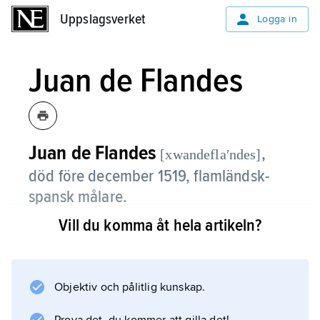
Uppslagsverket
Uppslagsverket
Logga in
Juan de Flandes
Juan de Flandes
,
[xwandeflaʹndes]
död före december 1519, flamländsk-
spansk målare.
Vill du komma åt hela artikeln?
Juan de Flandes var anställd hos Isabella av
Spanien, för vilken han utförde ett
”Oratorium” (46 målningar, omkring 1500), en
serie scener ur Kristi och Marias liv, som är
Objektiv och pålitlig kunskap.
märklig bl.a. genom att miljöskildringen visar