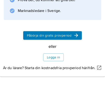
Prova det, du kommer att gilla det!
intryck från det spanska bergslandskapet.
Marknadsledare i Sverige.
Information om artikeln
Påbörja din gratis provperiod
eller
Logga in
Är du lärare? Starta din kostnadsfria provperiod härifrån.