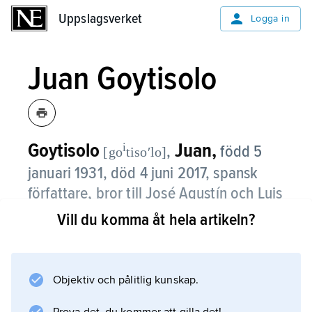
Uppslagsverket
Uppslagsverket
Logga in
Juan Goytisolo
Goytisolo
Juan,
i
,
född 5
[go
tisoʹlo]
januari 1931, död 4 juni 2017, spansk
författare, bror till José Agustín och Luis
Goytisolo.
Vill du komma åt hela artikeln?
Juan Goytisolo tillhörde den våg av unga
författare som på 1950-talet i romanform
Objektiv och pålitlig kunskap.
började kritisera Francodiktaturen, och flera
av hans böcker förbjöds i Spanien under