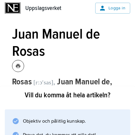
Uppslagsverket
Uppslagsverket
Logga in
Juan Manuel de
Rosas
Rosas
Juan Manuel de,
,
[r:ɔʹsas]
1793–1877, argentinsk politisk ledare.
Vill du komma åt hela artikeln?
R., en förmögen boskapsuppfödare, började
verka politiskt på 1820-talet i det federalistiska
partiet. Han var guvernör – nyckelposten i
Objektiv och pålitlig kunskap.
den dåvarande Argentinska konfederationen