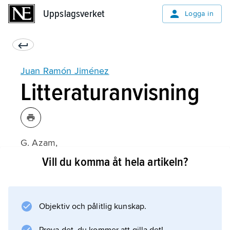
Uppslagsverket
Uppslagsverket
Logga in
Juan Ramón Jiménez
Litteraturanvisning
G. Azam,
La obra de Juan Ramón Jiménez
Vill du komma åt hela artikeln?
(1983);
Objektiv och pålitlig kunskap.
Information om artikeln