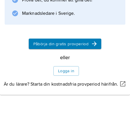
Prova det, du kommer att gilla det!
Marknadsledare i Sverige.
Påbörja din gratis provperiod
eller
Logga in
Är du lärare? Starta din kostnadsfria provperiod härifrån.