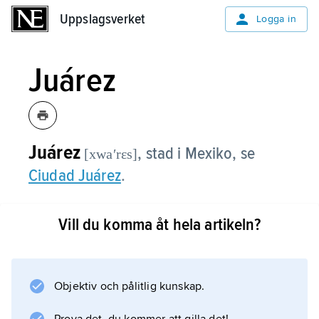
Uppslagsverket
Uppslagsverket
Logga in
Juárez
Juárez
, stad i Mexiko, se
[xwaʹrɛs]
Ciudad Juárez
.
Vill du komma åt hela artikeln?
Information om artikeln
Objektiv och pålitlig kunskap.