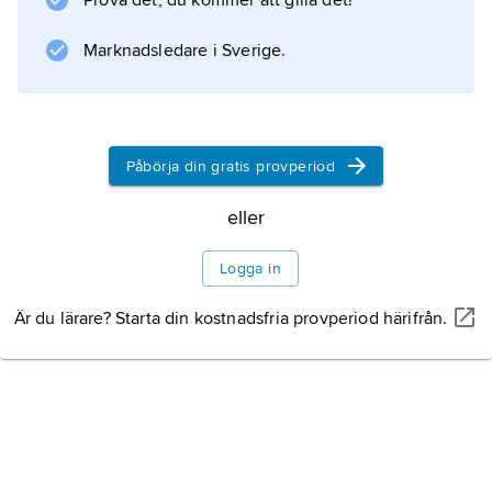
Prova det, du kommer att gilla det!
Marknadsledare i Sverige.
Påbörja din gratis provperiod
eller
Logga in
Är du lärare? Starta din kostnadsfria provperiod härifrån.