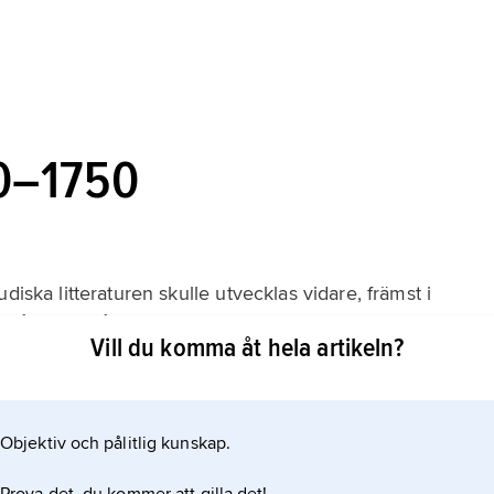
50–1750
diska litteraturen skulle utvecklas vidare, främst i
kså i viss mån i Frankrike och Tyskland. Kontakten med
Vill du komma åt hela artikeln?
v bl.a. Judah ben Solomon al-Harizi, som dels översatte
dels
Objektiv och pålitlig kunskap.