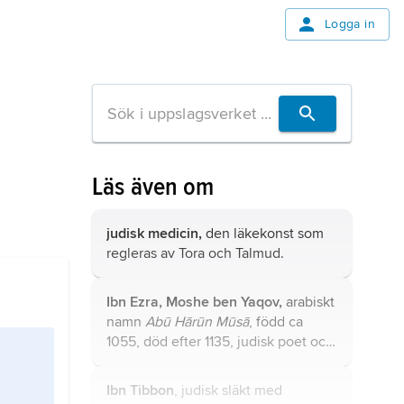
Logga in
Läs även om
judisk medicin,
den läkekonst som
regleras av Tora och Talmud.
Ibn Ezra, Moshe ben Yaqov,
arabiskt
namn
Abū Hārūn Mūsā
, född ca
1055, död efter 1135, judisk poet och
kritiker i Spanien.
Ibn Tibbon
, judisk släkt med