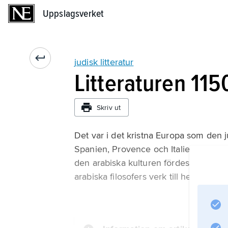
Uppslagsverket
Uppslagsverket
judisk litteratur
Litteraturen 11
Skriv ut
Det var i det kristna Europa som den ju
Spanien, Provence och Italien men oc
den arabiska kulturen fördes vidare a
arabiska filosofers verk till hebreiska, 