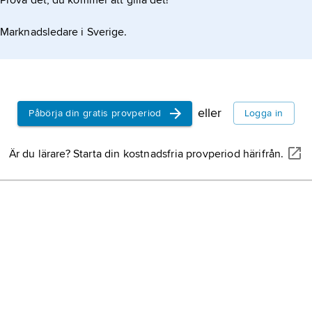
Prova det, du kommer att gilla det!
Marknadsledare i Sverige.
eller
Påbörja din gratis provperiod
Logga in
Är du lärare? Starta din kostnadsfria provperiod härifrån.