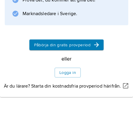
Prova det, du kommer att gilla det!
främst Europa och Mellanöstern
Marknadsledare i Sverige.
Information om artikeln
Påbörja din gratis provperiod
eller
Logga in
Är du lärare? Starta din kostnadsfria provperiod härifrån.