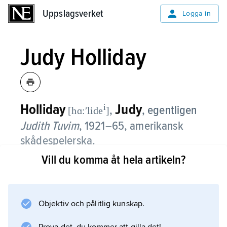
Uppslagsverket
Uppslagsverket
Logga in
Judy Holliday
Holliday
Judy
i
,
, egentligen
[hɑ:ʹlide
]
Judith Tuvim
,
1921–65, amerikansk
skådespelerska.
Vill du komma åt hela artikeln?
Holliday kom via kabaretgruppen The Revuers
till filmen 1944. Hon fick ett Oscarsbelönat
genombrott som den (skenbart) korkade
blondinen Billie Dawn i
Objektiv och pålitlig kunskap.
Född i går