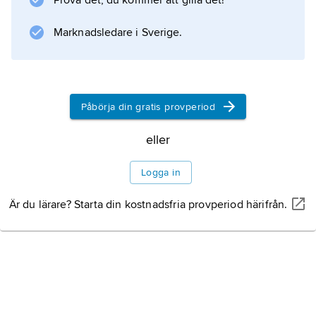
Prova det, du kommer att gilla det!
(1950), en roll som hon hade spelat flera år på
scenen.
Marknadsledare i Sverige.
Information om artikeln
Påbörja din gratis provperiod
eller
Logga in
Är du lärare? Starta din kostnadsfria provperiod härifrån.