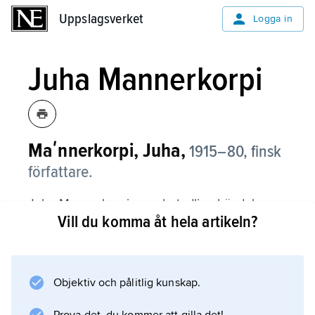
Uppslagsverket
Uppslagsverket
Logga in
Juha Mannerkorpi
Maʹnnerkorpi, Juha,
1915–80,
finsk
författare.
Juha Mannerkorpi ger obetydliga händelser
Vill du komma åt hela artikeln?
symbolisk räckvidd och låter yttre skeenden
avspegla inre. Hans mest betydande roman är
den delvis självbiografiska
Sudenkorento
Objektiv och pålitlig kunskap.
(’Trollsländan’, 1970). Mannerkorpi närmade