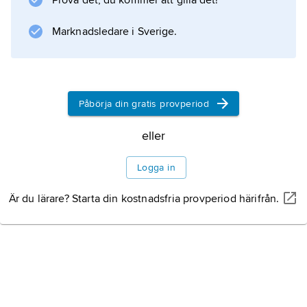
Prova det, du kommer att gilla det!
sig modernismen i sin lyrik; som dramatiker
gestaltade han existentiella problem.
Marknadsledare i Sverige.
Information om artikeln
Påbörja din gratis provperiod
eller
Logga in
Är du lärare? Starta din kostnadsfria provperiod härifrån.