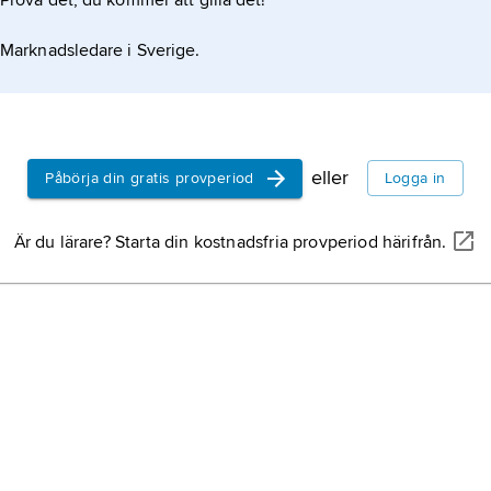
Prova det, du kommer att gilla det!
lematiken ur ett självupplevt
Marknadsledare i Sverige.
eller
Påbörja din gratis provperiod
Logga in
Är du lärare? Starta din kostnadsfria provperiod härifrån.