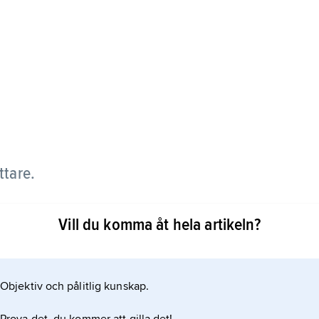
ttare.
Östberlin och bosatte sig i Schleswig-Holstein.
Vill du komma åt hela artikeln?
Objektiv och pålitlig kunskap.
ed olustig dubbelbotten. I romanen