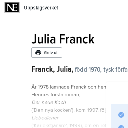
Uppslagsverket
Uppslagsverket
Julia Franck
Skriv ut
Franck, Julia,
född 1970, tysk förfa
År 1978 lämnade Franck och hennes familj 
Hennes första roman,
Der neue Koch
(’Den nya kocken’), kom 1997, följd av
Liebediener
(’Kärlekstjänare’, 1999), om en relation m