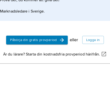
Prova det, du kommer att gilla det!
Marknadsledare i Sverige.
eller
Påbörja din gratis provperiod
Logga in
Är du lärare? Starta din kostnadsfria provperiod härifrån.