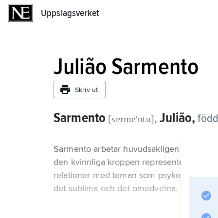
Uppslagsverket
Uppslagsverket
Julião Sarmento
Skriv ut
Sarmento
Julião,
,
född
[sɐrmeʹntu]
Sarmento arbetar huvudsakligen med måleri 
den kvinnliga kroppen representerad. Han
relationer med teman som psykologisk sam
det sublima och det omedvetna.