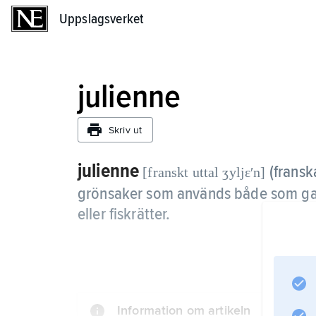
Uppslagsverket
Uppslagsverket
julienne
Skriv ut
julienne
(fransk
[franskt uttal ʒyljɛʹn]
grönsaker som används både som garnit
eller fiskrätter.
Information om artikeln