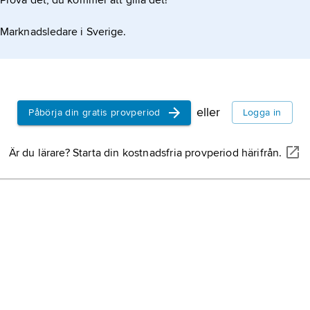
Prova det, du kommer att gilla det!
Marknadsledare i Sverige.
eller
Påbörja din gratis provperiod
Logga in
Är du lärare? Starta din kostnadsfria provperiod härifrån.