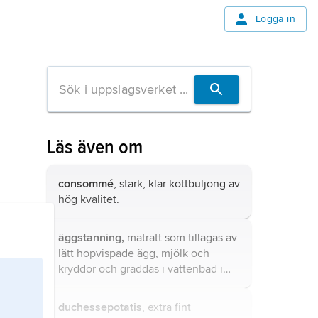
Logga in
Läs även om
consommé
, stark, klar köttbuljong av
hög kvalitet.
äggstanning,
maträtt som tillagas av
lätt hopvispade ägg, mjölk och
kryddor och gräddas i vattenbad i
svag ugnsvärme tills massan stelnat.
duchessepotatis
, extra fint