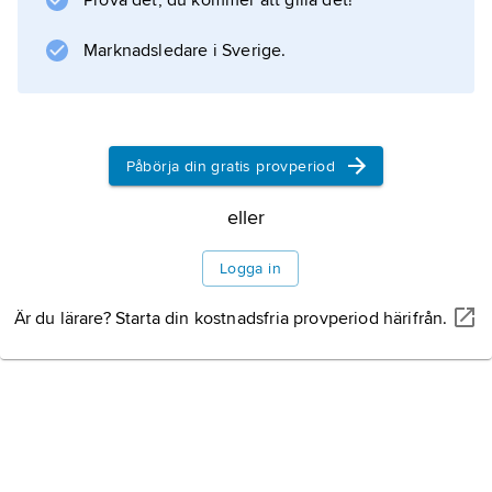
Prova det, du kommer att gilla det!
kriget partiets främste talesman i kultur- och
skolfrågor.
Marknadsledare i Sverige.
Information om artikeln
Påbörja din gratis provperiod
eller
Logga in
Är du lärare? Starta din kostnadsfria provperiod härifrån.