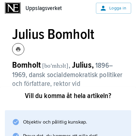
Uppslagsverket
Uppslagsverket
Logga in
Julius Bomholt
Bomholt
Julius,
,
1896–
[boʹmhɔlt]
1969, dansk socialdemokratisk politiker
och författare, rektor vid
Arbejderhøjskolen i Esbjerg 1924–29.
Vill du komma åt hela artikeln?
Julius Bomholt var medlem av Folketinget
1929–68 och dess talman 1945–50 och
1964–68. År 1940 blev han ordförande i
Objektiv och pålitlig kunskap.
styrelsen för Danmarks Radio och var efter