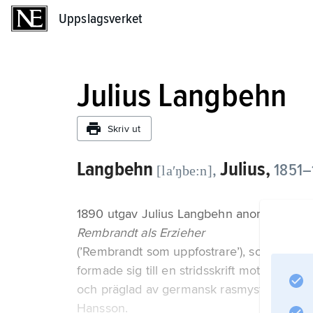
Uppslagsverket
Uppslagsverket
Julius Langbehn
Skriv ut
Langbehn
Julius,
,
1851–1
[laʹŋbe:n]
1890 utgav Julius Langbehn anonymt
Rembrandt als Erzieher
(’Rembrandt som uppfostrare’), som inte 
formade sig till en stridsskrift mot industr
och präglad av germansk rasmystik. ”Remb
Hansson.