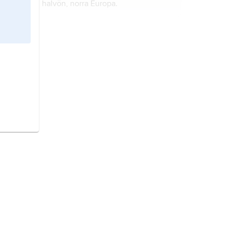
halvön, norra Europa.
Österrike,
stat i Centraleuropa.
Norge,
stat i Nordeuropa.
Danmark,
stat i Nordeuropa.
Storbritannien,
stat i västra Europa.
Frankrike,
stat i Västeuropa.
Italien,
stat i södra Europa.
Finland,
stat i Nordeuropa.