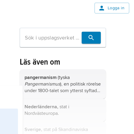
Logga in
Läs även om
pangermanism
(tyska
Pangermanismus
), en politisk rörelse
under 1800-talet som ytterst syftade
till att alla personer av tyskt språk
och sinnelag skulle förenas av ett
Nederländerna,
stat i
gemensamt medborgarskap; jämför
Nordvästeuropa.
stortyskar
.
Sverige,
stat på Skandinaviska