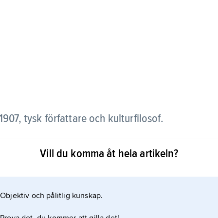
907, tysk författare och kulturfilosof.
Vill du komma åt hela artikeln?
bara handlade om målaren Rembrandt utan också
isamhället. Tendensen var starkt kulturkonservativ
Objektiv och pålitlig kunskap.
randttyskens” idéer inspirerade bland andra Ola