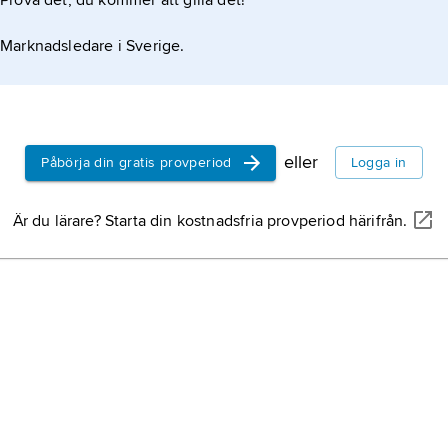
Prova det, du kommer att gilla det!
Marknadsledare i Sverige.
eller
Påbörja din gratis provperiod
Logga in
Är du lärare? Starta din kostnadsfria provperiod härifrån.