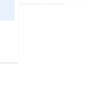
Finland,
stat i Nordeuropa.
Georgien
, stat i västra Kaukasien,
nordvästra Asien.
Ryssland,
Ryska federationen
, stat i
norra Europa och Asien.
Belgien,
stat i Västeuropa.
Iran,
stat i Mellanöstern.
Storbritannien,
stat i västra Europa.
Danmark,
stat i Nordeuropa.