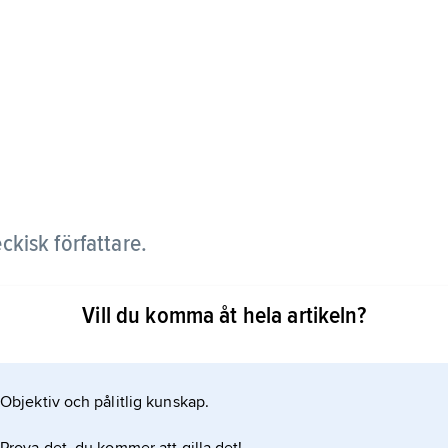
ckisk författare.
 dramatik i nyromantisk anda. Hans tragiska hjältar
Vill du komma åt hela artikeln?
ot ädla ideal, till exempel i romanen
. Zeyer använde sig gärna av gamla myter, som i den
Objektiv och pålitlig kunskap.