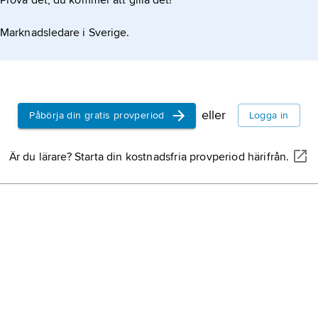
Prova det, du kommer att gilla det!
Marknadsledare i Sverige.
eller
Påbörja din gratis provperiod
Logga in
Är du lärare? Starta din kostnadsfria provperiod härifrån.