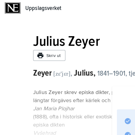
Uppslagsverket
Uppslagsverket
Julius Zeyer
Skriv ut
Zeyer
Julius,
,
1841–1901, tje
[zɛʹjɛr]
Julius Zeyer skrev episka dikter, prosa och
längtar förgäves efter kärlek och strävar m
Jan Maria Plojhar
(1888), ofta i historisk eller exotisk miljö
episka dikten
Vyšehrad