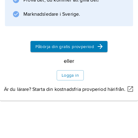
Prova det, du kommer att gilla det!
gentemot husdjuren, som rådde under
julhelgen.
Marknadsledare i Sverige.
Information om artikeln
Påbörja din gratis provperiod
eller
Logga in
Är du lärare? Starta din kostnadsfria provperiod härifrån.