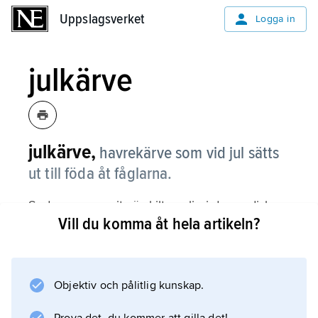
Uppslagsverket
Uppslagsverket
Logga in
julkärve
julkärve,
havrekärve som vid jul sätts
ut till föda åt fåglarna.
Seden, som varit särskilt vanlig i de nordiska
Vill du komma åt hela artikeln?
länderna, kan inte följas längre tillbaka i tiden
än till 1700-talet men är sannolikt betydligt
äldre. Dess förekomst i stadsmiljö är däremot
en sentida företeelse. Bakgrunden torde vara
Objektiv och pålitlig kunskap.
att söka i den givmildhet med mat, även