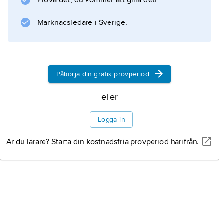
Prova det, du kommer att gilla det!
Marknadsledare i Sverige.
Påbörja din gratis provperiod
eller
Logga in
Är du lärare? Starta din kostnadsfria provperiod härifrån.