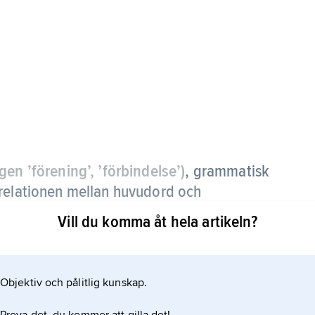
gen ’förening’, ’förbindelse’)
, grammatisk
 relationen mellan huvudord och
n vilt skällande hund
), till skillnad från t.ex.
Vill du komma åt hela artikeln?
predikat i en sats:
Hunden skällde vilt
.
Objektiv och pålitlig kunskap.