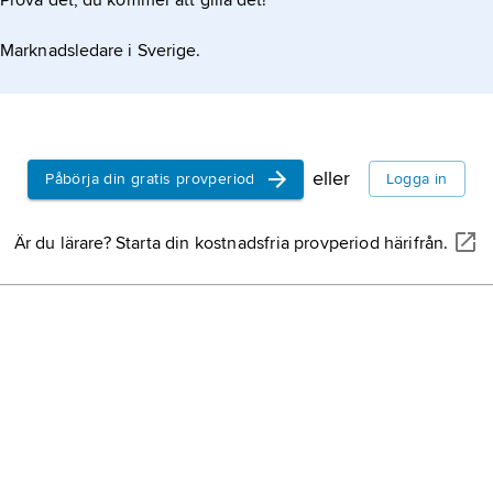
Prova det, du kommer att gilla det!
Marknadsledare i Sverige.
eller
Påbörja din gratis provperiod
Logga in
Är du lärare? Starta din kostnadsfria provperiod härifrån.