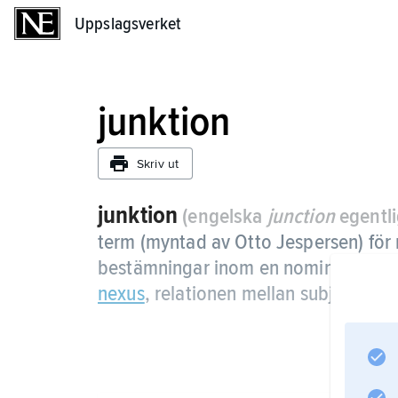
Uppslagsverket
Uppslagsverket
junktion
Skriv ut
junktion
(engelska
junction
egentli
term (myntad av Otto Jespersen) för
bestämningar inom en nominalfras (
e
nexus
, relationen mellan subjekt och 