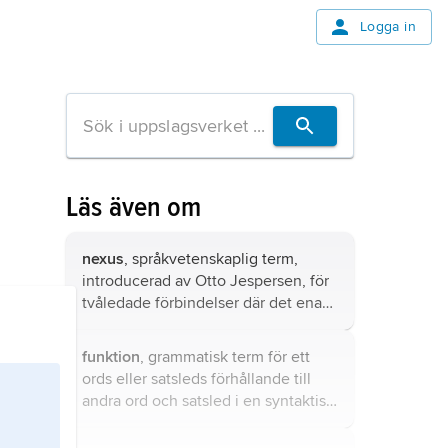
Logga in
Läs även om
nexus
, språkvetenskaplig term,
introducerad av Otto Jespersen, för
tvåledade förbindelser där det ena
ledet är en utsaga om det andra.
funktion
, grammatisk term för ett
ords eller satsleds förhållande till
andra ord och satsled i en syntaktisk
helhet.