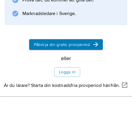
Prova det, du kommer att gilla det!
rev. I Sverige finns sedimentära bergarter
Marknadsledare i Sverige.
endast i Skåne. Dessa innehåller bl.a.
lermineralet kaolinit, som bildas i varma och
fuktiga klimat. Bland lager som givit särskilt väl
bevarade fossil
Påbörja din gratis provperiod
eller
Information om artikeln
Logga in
Är du lärare? Starta din kostnadsfria provperiod härifrån.