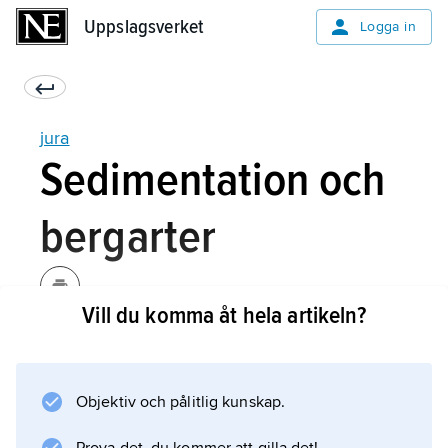
Uppslagsverket
Uppslagsverket
Logga in
jura
Sedimentation och
bergarter
Vill du komma åt hela artikeln?
På de expanderande
kontinentalsockelområdena avsattes
huvudsakligen marina leriga, sandiga och
Objektiv och pålitlig kunskap.
kalkiga sediment. Sådana har stor utbredning
över Europa. I grundhavsområdena bildades