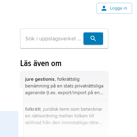
Logga in
Läs även om
jure gestionis
, folkrättslig
benämning på en stats privaträttsliga
agerande (t.ex. export/import på en
fri marknad), som för statens del
torde utesluta immunitet inför
folkrätt
, juridisk term som betecknar
främmande domstolar i en tvist
en rättsordning mellan folken till
rörande transaktionen i fråga.
skillnad från den inomstatliga rätten,
som gäller för en stats medborgare.