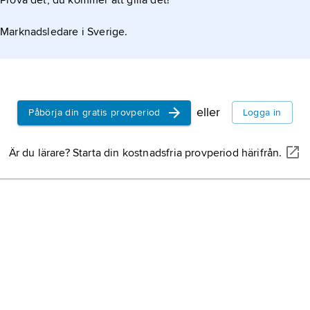
Prova det, du kommer att gilla det!
Marknadsledare i Sverige.
eller
Påbörja din gratis provperiod
Logga in
Är du lärare? Starta din kostnadsfria provperiod härifrån.