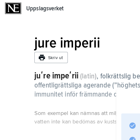
Uppslagsverket
Uppslagsverket
jure imperii
Skriv ut
juʹre impeʹrii
(latin)
,
folkrättslig 
offentligrättsliga agerande (”höghet
immunitet inför främmande domstolar 
Som exempel kan nämnas att miljöskada som
vatten inte kan bedömas av kuststatens dom