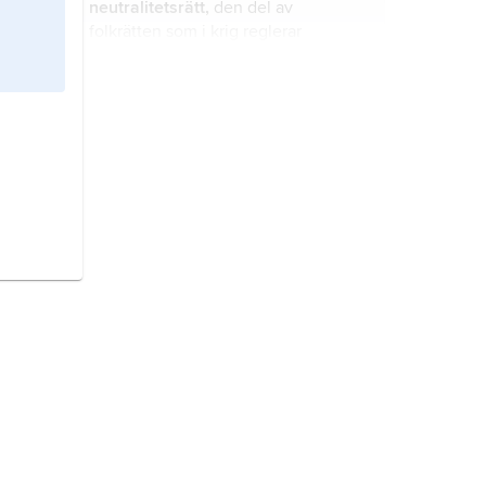
neutralitetsrätt,
den del av
folkrätten som i krig reglerar
neutrala och krigförande staters
rättigheter och skyldigheter.
FN,
Förenta Nationerna
,
internationell freds- och
säkerhetsorganisation och
institution för mellanfolkligt
samarbete, bildad vid andra
Trump,
Donald,
född 14
världskrigets slut.
juni 1946, amerikansk affärsman och
politiker (republikan),
president 2017–21 och sedan 2025.
Europeiska unionen,
EU
,
benämning på det sedan 1 november
1993 enligt Unionsfördraget
(Maastrichtfördraget) fördjupade och
utvidgade samarbetet mellan
demokrati
har den språkliga
europeiska stater (27 stater sedan
betydelsen folkmakt eller folkstyre.
2020).