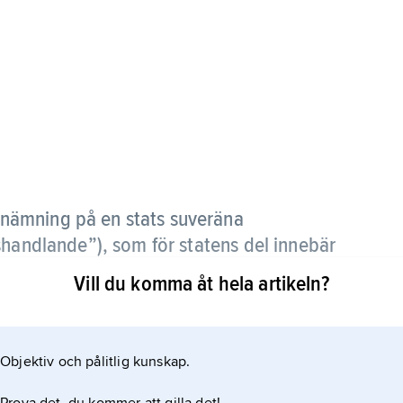
benämning på en stats suveräna
shandlande”), som för statens del innebär
i ekonomiska eller andra tvistefrågor.
Vill du komma åt hela artikeln?
 en stats krigsfartyg orsakar i en annan stats
stolar, utan saken får tas upp på diplomatisk väg.
Objektiv och pålitlig kunskap.