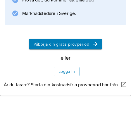
Prova det, du kommer att gilla det!
samt ändringar på drottningens krona; båda
kronorna är utställda i Skattkammaren på
Marknadsledare i Sverige.
Stockholms slott.
Påbörja din gratis provperiod
Information om artikeln
eller
Logga in
Är du lärare? Starta din kostnadsfria provperiod härifrån.