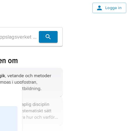
Logga in
en om
gik
, vetande och metoder
ämpas i uppfostran,
ning och utbildning.
gi
, vetenskaplig disciplin
r på ett systematiskt sätt
 och förklara hur och varför
or känner, tänker och