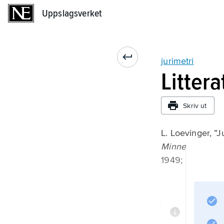
Uppslagsverket
Uppslagsverket
jurimetri
Litter
Skriv ut
L. Loevinger, ”J
Minnesota Law
1949;
Informat