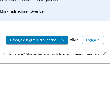
Prova det, du kommer att gilla det!
kristallo
ett ämne
Marknadsledare i Sverige.
kemi, bi
statistik
omvärlde
presente
eller
Påbörja din gratis provperiod
Logga in
dels ve
inslag a
kultur
, 
osäkerhe
Är du lärare? Starta din kostnadsfria provperiod härifrån.
och pres
hydrolo
jordens
kretslop
beskaffe
även t
sociolog
endast 
om samhä
hav, sjö
som har 
studieob