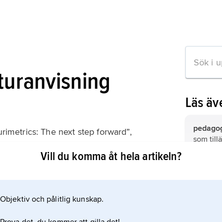
aturanvisning
Läs äv
pedago
urimetrics: The next step forward”,
som till
 Review
undervis
Vill du komma åt hela artikeln?
psykolo
som söke
beskriva
Objektiv och pålitlig kunskap.
ion om artikeln
människ
handlar.