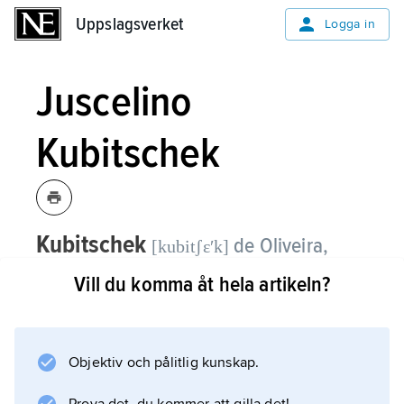
Uppslagsverket
Uppslagsverket
Logga in
Juscelino
Kubitschek
Kubitschek
de Oliveira,
[kubitʃɛʹk]
Juscelino,
1902–76, brasiliansk
Vill du komma åt hela artikeln?
politiker, president 1956–61,
initiativtagare till den nya huvudstaden
Brasília.
Objektiv och pålitlig kunskap.
Kubitschek, som var läkare till yrket, var i hög