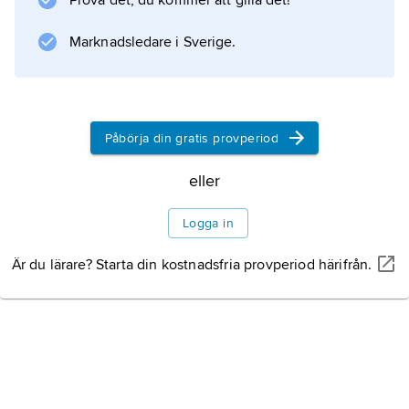
Prova det, du kommer att gilla det!
flygare i andra världskrigets Tyskland.
Marknadsledare i Sverige.
Information om artikeln
Påbörja din gratis provperiod
eller
Logga in
Är du lärare? Starta din kostnadsfria provperiod härifrån.