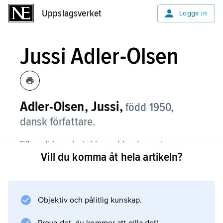
Uppslagsverket
Uppslagsverket
Logga in
Jussi Adler-Olsen
Adler-Olsen, Jussi,
född 1950,
dansk författare.
Efter att ha arbetat inom bland annat
Vill du komma åt hela artikeln?
förlagsbranschen och som översättare av
tecknade serier debuterade Jussi Adler-Olsen
skönlitterärt med
Alfabethuset
Objektiv och pålitlig kunskap.
(1997), en thriller om två nedskjutna brittiska