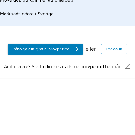
Prova det, du kommer att gilla det!
Marknadsledare i Sverige.
eller
Påbörja din gratis provperiod
Logga in
Är du lärare? Starta din kostnadsfria provperiod härifrån.