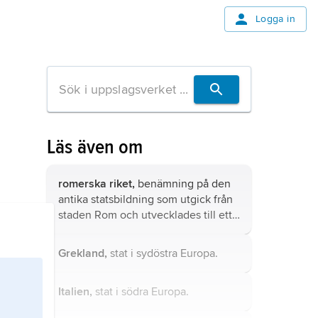
Logga in
Läs även om
romerska riket,
benämning på den
antika statsbildning som utgick från
staden Rom och utvecklades till ett
av världshistoriens mäktigaste
imperier.
Grekland,
stat i sydöstra Europa.
Italien,
stat i södra Europa.