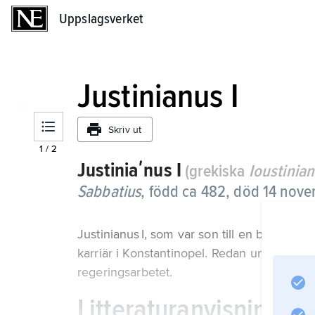
Uppslagsverket
Uppslagsverket
Justinianus I
Skriv ut
1
/
2
Justiniaʹnus
I
(grekiska
Ioustinian
Sabbatius
,
född ca 482, död 14 nove
Justinianus I, som var son till en bonde, g
karriär i Konstantinopel. Redan under denne
regeringsarbetet.
Litteraturanvisning