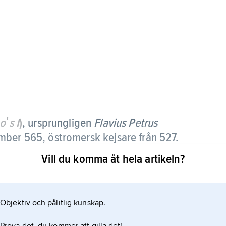
oʹs I
)
, ursprungligen
Flavius Petrus
mber 565, östromersk kejsare från 527.
Vill du komma åt hela artikeln?
jorde tack vare sin morbror Justinus I en snabb
s livstid skötte han en stor del av
Objektiv och pålitlig kunskap.