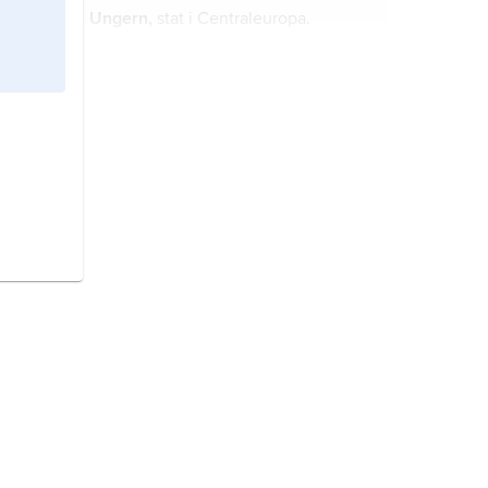
Ungern,
stat i Centraleuropa.
Kina,
stat i östra Asien.
Turkiet
, stat i Mellanöstern.
Finland,
stat i Nordeuropa.
Europa,
jordens minsta världsdel
efter Oceanien, utgörande 1/5 av
kontinenten Eurasien.
Frankrike,
stat i Västeuropa.
Sverige,
stat på Skandinaviska
halvön, norra Europa.