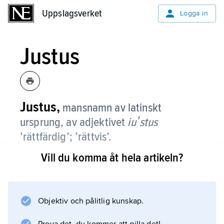
Uppslagsverket
Uppslagsverket
Logga in
Justus
Justus,
mansnamn av latinskt
ursprung, av adjektivet
iuʹstus
’rättfärdig’; ’rättvis’.
Vill du komma åt hela artikeln?
Namnet har funnits i svenskan sedan 1630-
talet. Numera är det mycket ovanligt.
Objektiv och pålitlig kunskap.