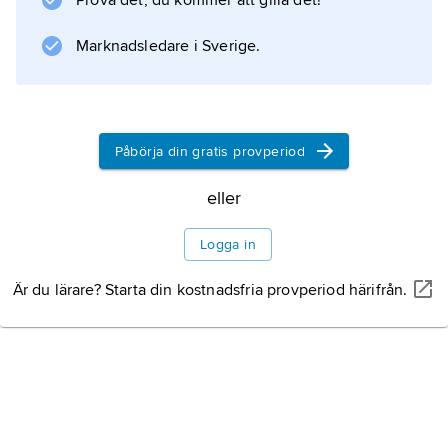
Information om artikeln
Prova det, du kommer att gilla det!
Marknadsledare i Sverige.
Påbörja din gratis provperiod
eller
Logga in
Är du lärare? Starta din kostnadsfria provperiod härifrån.