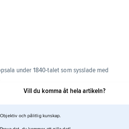
ppsala under 1840-talet som sysslade med
.
Vill du komma åt hela artikeln?
erg framförde sina studentsånger ”Gluntarne”.
Objektiv och pålitlig kunskap.