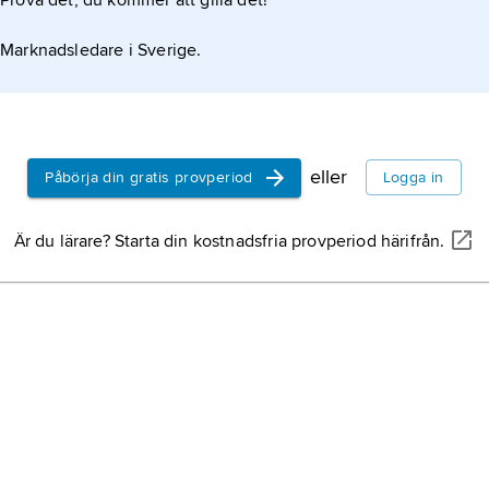
Prova det, du kommer att gilla det!
Marknadsledare i Sverige.
eller
Påbörja din gratis provperiod
Logga in
Är du lärare? Starta din kostnadsfria provperiod härifrån.