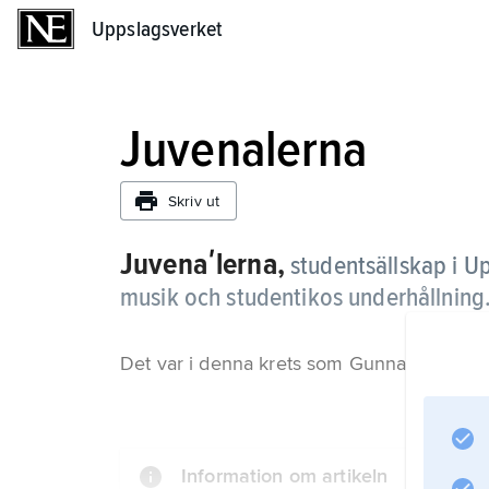
Uppslagsverket
Uppslagsverket
Juvenalerna
Skriv ut
Juvenaʹlerna,
studentsällskap i U
musik och studentikos underhållning
Det var i denna krets som Gunnar Wennerb
Information om artikeln