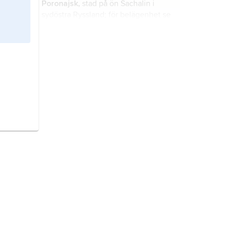
Poronajsk,
stad på ön Sachalin i
sydöstra Ryssland; för belägenhet se
landskarta
Ryssland
.
Cholmsk,
stad på ön Sachalin i
sydöstra Ryssland; för belägenhet se
landskarta
Ryssland
.
Aleksandrovsk-Sachalinskij,
stad på
ön Sachalin i sydöstra Ryssland; för
belägenhet se landskarta
Ryssland
.
Kap Terpenije,
udde på ön Sachalin i
sydöstra Ryssland; för belägenhet se
landskarta
Ryssland
.
Kap Jelizaveta,
udde på ön Sachalin
i sydöstra Ryssland; för belägenhet
se landskarta
Ryssland
.