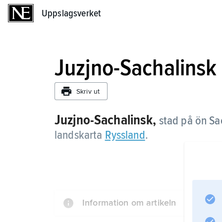
Uppslagsverket
Uppslagsverket
Juzjno-Sachalinsk
Skriv ut
Juzjno-Sachalinsk,
stad på ön Sac
landskarta
Ryssland
.
Information om artikeln