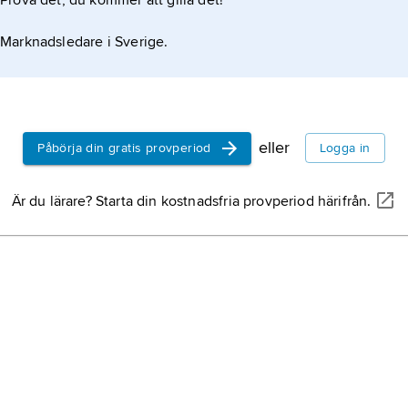
Prova det, du kommer att gilla det!
Marknadsledare i Sverige.
eller
Påbörja din gratis provperiod
Logga in
Är du lärare? Starta din kostnadsfria provperiod härifrån.