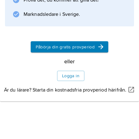
Prova det, du kommer att gilla det!
släkten, bl.a. sträckspindlar. Numera inkluderar
familjen också släkten som tidigare förts till
Marknadsledare i Sverige.
familjen hjulspindlar, såsom
Meʹta
(dit källarspindel förs) och
Påbörja din gratis provperiod
eller
Information om artikeln
Logga in
Är du lärare? Starta din kostnadsfria provperiod härifrån.