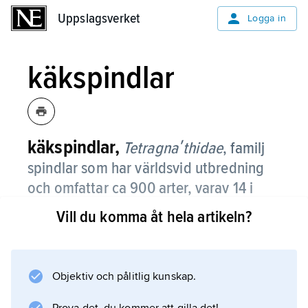
Uppslagsverket
Uppslagsverket
Logga in
käkspindlar
käkspindlar,
Tetragnaʹthidae
,
familj
spindlar som har världsvid utbredning
och omfattar ca 900 arter, varav 14 i
Sverige.
Vill du komma åt hela artikeln?
Kroppen är hos de minsta ca 2 mm lång,
medan vissa silkesspindlars honor kan bli över
50 mm. Familjens svenska namn syftar på de
Objektiv och pålitlig kunskap.
långa och kraftiga chelicererna hos vissa