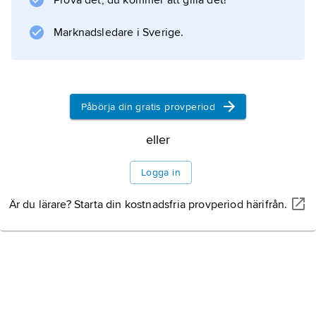
Prova det, du kommer att gilla det!
medeltiden ställde frågor om trovärdighet,
Marknadsledare i Sverige.
exempelvis Snorre Sturlasson, men man
saknade en systematisk källkritisk metod.
Påbörja din gratis provperiod
Information om artikeln
eller
Logga in
Är du lärare? Starta din kostnadsfria provperiod härifrån.