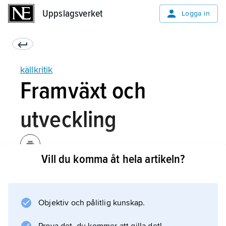
Uppslagsverket
Uppslagsverket
Logga in
källkritik
Framväxt och
utveckling
Vill du komma åt hela artikeln?
En kritisk inställning till skriftliga och muntliga
källor fanns redan hos de antika historikerna.
Så diskuterade exempelvis Thukydides
Objektiv och pålitlig kunskap.
trovärdigheten i olika tillgängliga
informationer. Även nordiska historiker under