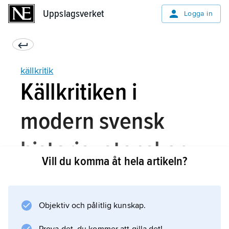
Uppslagsverket
Uppslagsverket
Logga in
källkritik
Källkritiken i
modern svensk
historievetenskap
Vill du komma åt hela artikeln?
Den ”tyska” källkritiken vann inflytande i
Objektiv och pålitlig kunskap.
Skandinavien genom Kristian Erslevs
metodbok ”Nogle Grundsætninger for