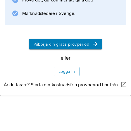
Prova det, du kommer att gilla det!
Marknadsledare i Sverige.
Påbörja din gratis provperiod
eller
Logga in
Är du lärare? Starta din kostnadsfria provperiod härifrån.