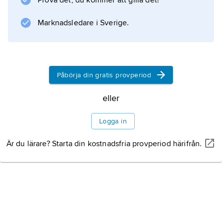
Prova det, du kommer att gilla det!
den spelat en dominerande roll i
Marknadsledare i Sverige.
populärkulturen i alla dess former. Olika
komponenter kan urskiljas i denna kärlek: den
är ett
Påbörja din gratis provperiod
eller
Information om artikeln
Logga in
Är du lärare? Starta din kostnadsfria provperiod härifrån.