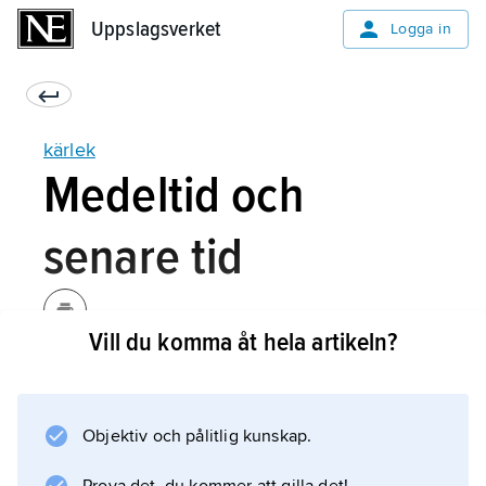
Uppslagsverket
Uppslagsverket
Logga in
kärlek
Medeltid och
senare tid
Vill du komma åt hela artikeln?
Kärleken mellan man och kvinna har
utvecklats till en av de mest omskrivna
känslorna i västerländsk kultur. Den har sedan
Objektiv och pålitlig kunskap.
1700-talet utgjort huvudtema i
romanlitteraturen, och under 1900-talet har