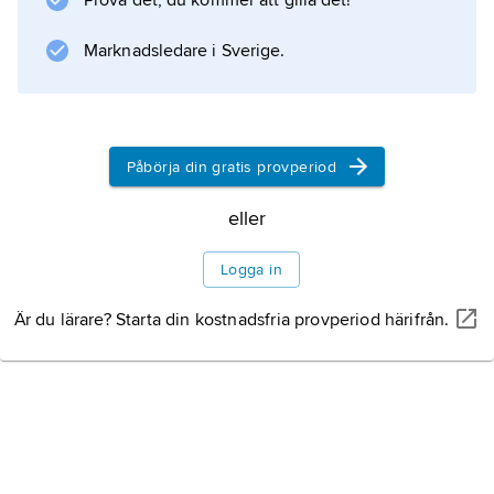
Prova det, du kommer att gilla det!
Marknadsledare i Sverige.
Påbörja din gratis provperiod
eller
Logga in
Är du lärare? Starta din kostnadsfria provperiod härifrån.