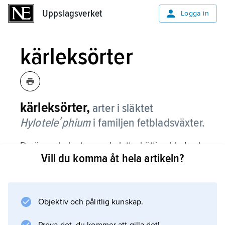
Uppslagsverket
Uppslagsverket
Logga in
kärleksörter
kärleksörter,
arter i släktet
Hyloteleʹphium
i familjen fetbladsväxter.
De är suckulenter med platta, köttiga blad och
Vill du komma åt hela artikeln?
regelbundet byggda blommor i vitt, vitgrönt,
rött, purpur eller rosa.
Objektiv och pålitlig kunskap.
Information om artikeln