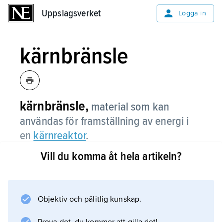
Uppslagsverket
Uppslagsverket
Logga in
kärnbränsle
kärnbränsle,
material som kan
användas för framställning av energi i
en
kärnreaktor
.
Vill du komma åt hela artikeln?
Det innehåller något ämne, till exempel
uranisotopen U-235, som kan klyvas av
neutroner, varvid nya neutroner bildas och
energi utvecklas. I vanliga tryckvatten- och
Objektiv och pålitlig kunskap.
kokvattenreaktorer består kärnbränslet till 2–4