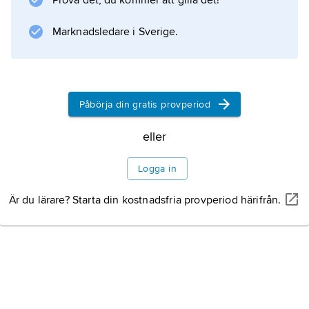
Prova det, du kommer att gilla det!
Marknadsledare i Sverige.
Information om artikeln
Påbörja din gratis provperiod
eller
Logga in
Är du lärare? Starta din kostnadsfria provperiod härifrån.