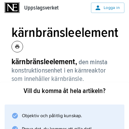
Uppslagsverket
Uppslagsverket
Logga in
kärnbränsleelement
kärnbränsleelement,
den minsta
konstruktionsenhet i en kärnreaktor
som innehåller kärnbränsle.
Vill du komma åt hela artikeln?
Elementet kan ha formen av en stav eller en
platta och är vanligen inneslutet i en kapsel av
någon motståndskraftig metall. Ibland används
termen bränsleelement om en hel
Objektiv och pålitlig kunskap.
bränslepatron.