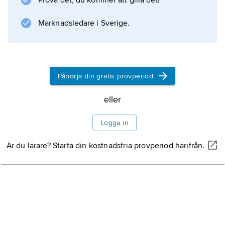
Litteraturanvisning
Prova det, du kommer att gilla det!
Marknadsledare i Sverige.
Information om artikeln
Påbörja din gratis provperiod
eller
Logga in
Är du lärare? Starta din kostnadsfria provperiod härifrån.