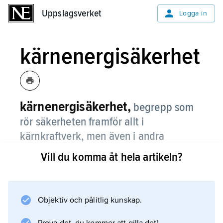
Uppslagsverket
Uppslagsverket
Logga in
kärnenergisäkerhet
kärnenergisäkerhet,
begrepp som
rör säkerheten framför allt i
kärnkraftverk, men även i andra
anläggningar där kärnenergi frigörs och
Vill du komma åt hela artikeln?
utnyttjas.
Denna artikel tar särskilt upp säkerheten i
svenska kärnkraftverk.
Objektiv och pålitlig kunskap.