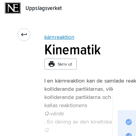
Uppslagsverket
Uppslagsverket
kärnreaktion
Kinematik
Skriv ut
I en kärnreaktion kan de samlade reakt
kolliderande partiklarnas, vilket beror
kolliderande partiklarna och reaktions
kallas reaktionens
Q-värde
. En ökning av den kinetiska energin be
Q