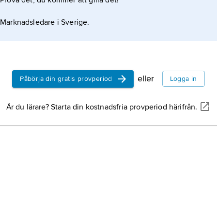
Prova det, du kommer att gilla det!
Marknadsledare i Sverige.
eller
Påbörja din gratis provperiod
Logga in
Är du lärare? Starta din kostnadsfria provperiod härifrån.