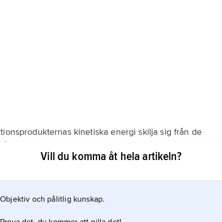
ionsprodukternas kinetiska energi skilja sig från de
 på skillnaden i den totala vilomassan mellan de
Vill du komma åt hela artikeln?
produkterna. Förändringen i kinetisk energi (massa)
tyder ett positivt
Objektiv och pålitlig kunskap.