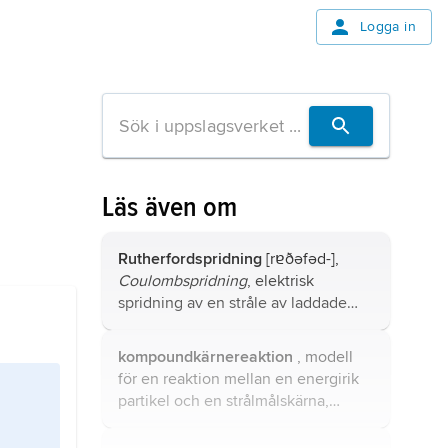
Logga in
Läs även om
Rutherfordspridning
[rɐðəfəd-],
Coulombspridning
, elektrisk
spridning av en stråle av laddade
partiklar mot en atomkärna.
kompoundkärnereaktion
, modell
för en reaktion mellan en energirik
partikel och en strålmålskärna,
föreslagen av Niels Bohr 1936, i
vilken en
kompoundkärna
eller