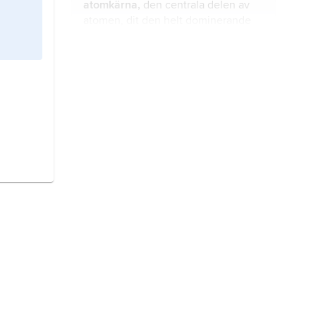
atomkärna,
den centrala delen av
blandkärna produceras.
atomen, dit den helt dominerande
delen av massan är koncentrerad.
energi
, förmågan hos ett fysiskt
system att utföra arbete.
elementarpartikel,
fundamental
partikel
, materiens minsta
beståndsdelar som inte har någon
inre struktur.
kvantmekanik,
kvantteori
,
kvantummekanik
,
kvantumteori
,
teorin för det system av naturlagar
som har upptäckts vid studiet av
mikroskopiska system som
universum
,
kosmos
,
världsalltet
,
molekyler, atomer, atomkärnor och
hela
rummet
och
tiden
, inklusive all
elementarpartiklar.
energi
och
materia
, som utgör den
av människan upplevda