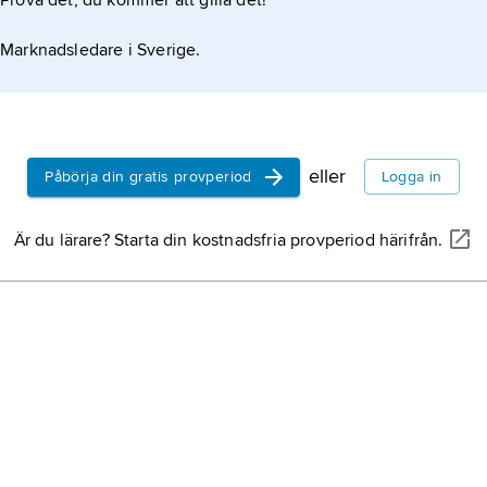
Prova det, du kommer att gilla det!
Marknadsledare i Sverige.
eller
Påbörja din gratis provperiod
Logga in
Är du lärare? Starta din kostnadsfria provperiod härifrån.