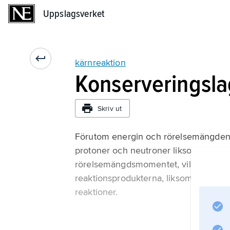
Uppslagsverket
Uppslagsverket
kärnreaktion
Konserveringsla
Skriv ut
Förutom energin och rörelsemängden be
protoner och neutroner liksom den el
rörelsemängdsmomentet, vilket har sto
reaktionsprodukterna, liksom pariteten,
reaktioner.