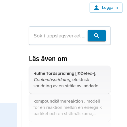
Logga in
Läs även om
Rutherfordspridning
[rɐðəfəd-],
Coulombspridning
, elektrisk
spridning av en stråle av laddade
partiklar mot en atomkärna.
kompoundkärnereaktion
, modell
för en reaktion mellan en energirik
partikel och en strålmålskärna,
föreslagen av Niels Bohr 1936, i
vilken en
kompoundkärna
eller