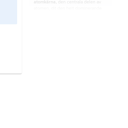
atomkärna,
den centrala delen av
blandkärna produceras.
atomen, dit den helt dominerande
delen av massan är koncentrerad.
energi
, förmågan hos ett fysiskt
system att utföra arbete.
elementarpartikel,
fundamental
partikel
, materiens minsta
beståndsdelar som inte har någon
inre struktur.
kvantmekanik,
kvantteori
,
kvantummekanik
,
kvantumteori
,
teorin för det system av naturlagar
som har upptäckts vid studiet av
mikroskopiska system som
universum
,
kosmos
,
världsalltet
,
molekyler, atomer, atomkärnor och
hela
rummet
och
tiden
, inklusive all
elementarpartiklar.
energi
och
materia
, som utgör den
av människan upplevda