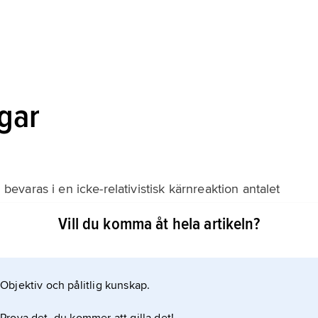
gar
varas i en icke-relativistisk kärnreaktion antalet
ektriska laddningen. Dessutom bevaras
Vill du komma åt hela artikeln?
r betydelse för vinkelfördelningen av
 vilket leder till urvalsregler som förbjuder vissa
Objektiv och pålitlig kunskap.