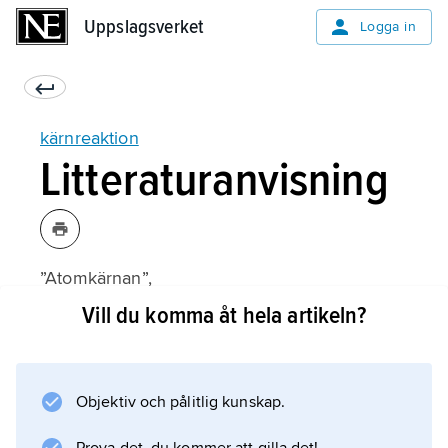
Uppslagsverket
Uppslagsverket
Logga in
kärnreaktion
Litteraturanvisning
”Atomkärnan”,
Kosmos
Vill du komma åt hela artikeln?
1976 (temanummer).
Objektiv och pålitlig kunskap.
Information om artikeln