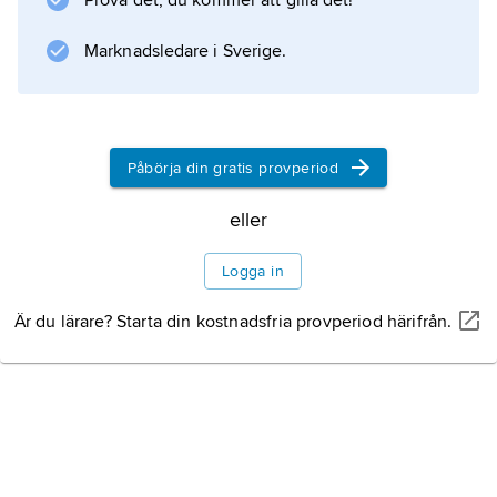
Prova det, du kommer att gilla det!
Marknadsledare i Sverige.
Påbörja din gratis provperiod
eller
Logga in
Är du lärare? Starta din kostnadsfria provperiod härifrån.