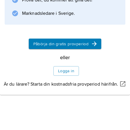
Prova det, du kommer att gilla det!
Marknadsledare i Sverige.
Påbörja din gratis provperiod
eller
Logga in
Är du lärare? Starta din kostnadsfria provperiod härifrån.