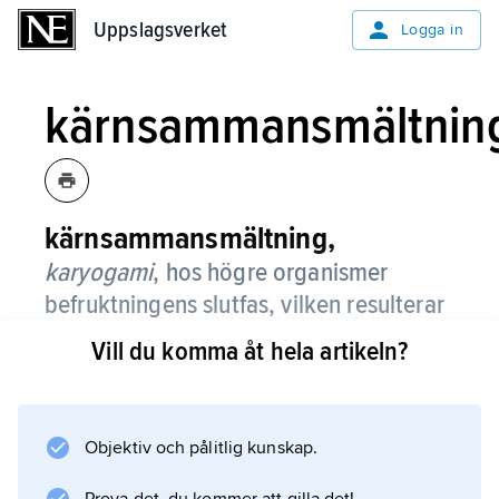
Uppslagsverket
Uppslagsverket
Logga in
kärnsammansmältnin
kärnsammansmältning,
karyogami
,
hos högre organismer
befruktningens slutfas, vilken resulterar
i en befruktad äggcell, en zygot.
Vill du komma åt hela artikeln?
Objektiv och pålitlig kunskap.
Information om artikeln