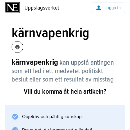
Uppslagsverket
Uppslagsverket
Logga in
kärnvapenkrig
kärnvapenkrig
kan uppstå antingen
som ett led i ett medvetet politiskt
beslut eller som ett resultat av misstag
och tekniska fel, särskilt under en akut
Vill du komma åt hela artikeln?
krissituation.
Konsekvenserna av ett kärnvapenkrig är i
stora stycken kända efter de amerikanska
Objektiv och pålitlig kunskap.
bombningarna av